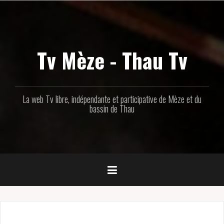
Aller
au
contenu
principal
Tv Mèze - Thau Tv
La web Tv libre, indépendante et participative de Mèze et du
bassin de Thau