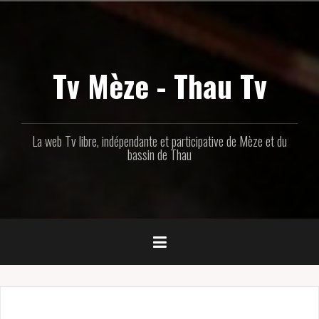
Aller
au
contenu
principal
Tv Mèze - Thau Tv
La web Tv libre, indépendante et participative de Mèze et du
bassin de Thau