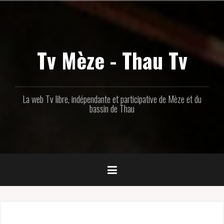
Aller
au
contenu
principal
Tv Mèze - Thau Tv
La web Tv libre, indépendante et participative de Mèze et du
bassin de Thau