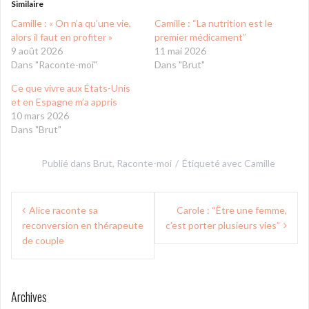
Similaire
Camille : « On n’a qu’une vie,
Camille : “La nutrition est le
alors il faut en profiter »
premier médicament”
9 août 2026
11 mai 2026
Dans "Raconte-moi"
Dans "Brut"
Ce que vivre aux États-Unis
et en Espagne m’a appris
10 mars 2026
Dans "Brut"
Publié dans
Brut
,
Raconte-moi
Étiqueté avec
Camille
Navigation
Alice raconte sa
Carole : “Être une femme,
de
reconversion en thérapeute
c’est porter plusieurs vies”
l’article
de couple
Archives