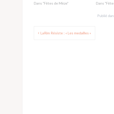
Dans "Fêtes de Mèze"
Dans "Fête
Publié da
Navigation
LaRim Résiste : « Les medailles »
de
l’article