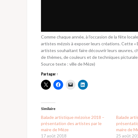
Comme chaque année, à l’occasion de la fête locale,
artistes mézois à exposer leurs créations. Cette « 
artistes souhaitant faire découvrir leurs œuvres, c
de thèmes, de couleurs et de techniques picturale
Source texte : ville de Mèze)
Partager :
Similaire
Balade artistique mézoise 2018 –
Balade arti
présentation des artistes par le
présentatio
maire de Mèze
maire de M
17 août 2018
25 août 20