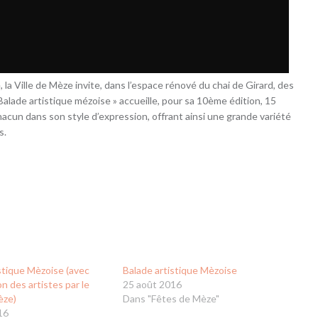
 la Ville de Mèze invite, dans l’espace rénové du chai de Girard, des
Balade artistique mézoise » accueille, pour sa 10ème édition, 15
hacun dans son style d’expression, offrant ainsi une grande variété
s.
stique Mèzoise (avec
Balade artistique Mèzoise
n des artistes par le
25 août 2016
èze)
Dans "Fêtes de Mèze"
16