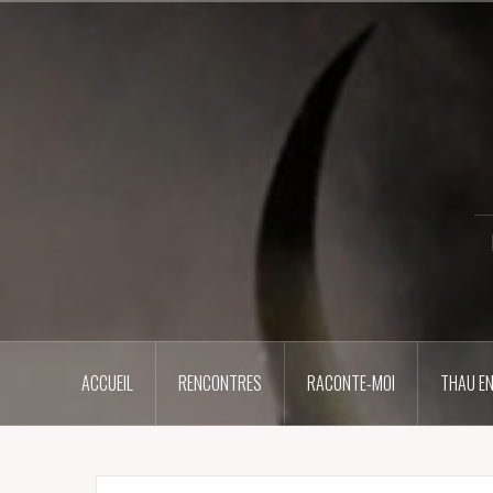
Aller
au
contenu
principal
ACCUEIL
RENCONTRES
RACONTE-MOI
THAU EN