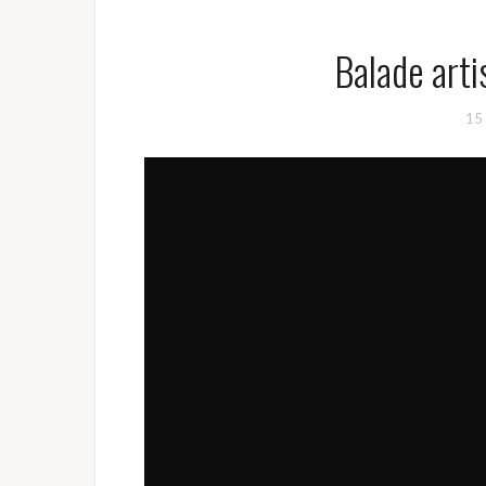
Balade art
15