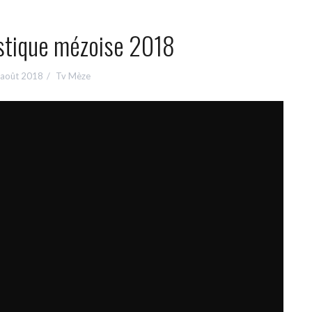
istique mézoise 2018
 août 2018
Tv Mèze