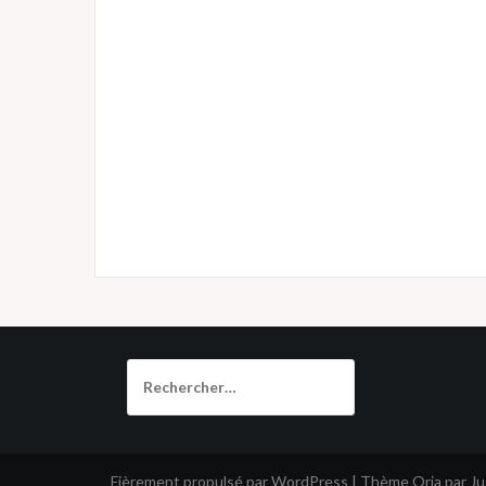
Rechercher :
Fièrement propulsé par WordPress
|
Thème
Oria
par J