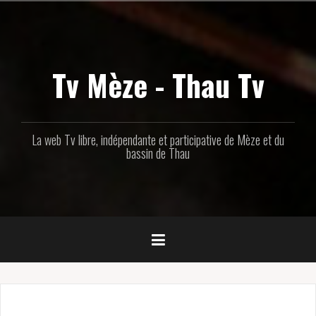
Aller
au
contenu
principal
Tv Mèze - Thau Tv
La web Tv libre, indépendante et participative de Mèze et du
bassin de Thau