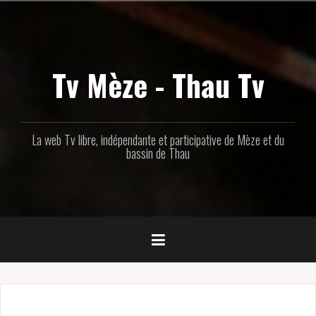
Aller
au
contenu
principal
Tv Mèze - Thau Tv
La web Tv libre, indépendante et participative de Mèze et du
bassin de Thau