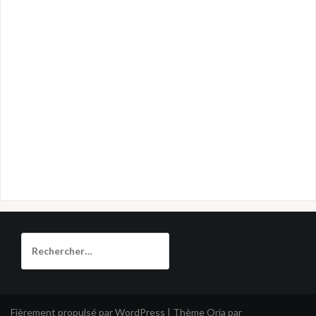
Rechercher :
Fièrement propulsé par WordPress
|
Thème
Oria
par