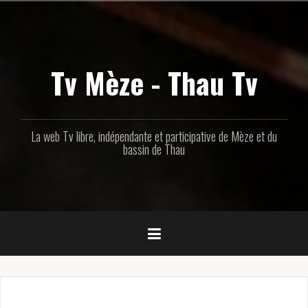
Aller
au
contenu
principal
Tv Mèze - Thau Tv
La web Tv libre, indépendante et participative de Mèze et du
bassin de Thau