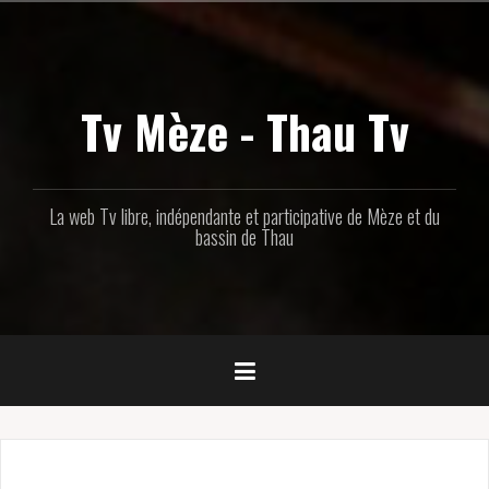
Aller
au
contenu
principal
Tv Mèze - Thau Tv
La web Tv libre, indépendante et participative de Mèze et du
bassin de Thau