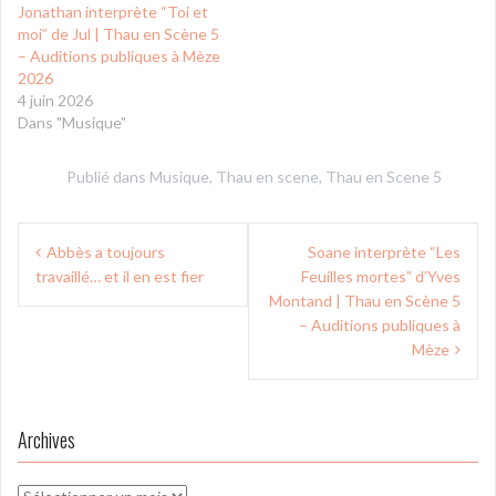
Jonathan interprète “Toi et
moi” de Jul | Thau en Scène 5
– Auditions publiques à Mèze
2026
4 juin 2026
Dans "Musique"
Publié dans
Musique
,
Thau en scene
,
Thau en Scene 5
Navigation
Abbès a toujours
Soane interprète “Les
de
travaillé… et il en est fier
Feuilles mortes” d’Yves
l’article
Montand | Thau en Scène 5
– Auditions publiques à
Mèze
Archives
Archives