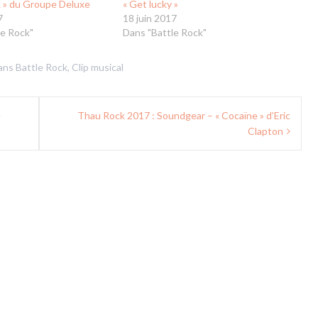
 » du Groupe Deluxe
« Get lucky »
7
18 juin 2017
le Rock"
Dans "Battle Rock"
dans
Battle Rock
,
Clip musical
e
Thau Rock 2017 : Soundgear – « Cocaïne » d’Eric
Clapton