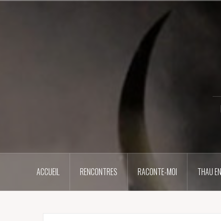
Aller
au
contenu
principal
ACCUEIL
RENCONTRES
RACONTE-MOI
THAU EN