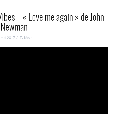
ibes – « Love me again » de John
Newman
 mai 2017
Tv Mèze