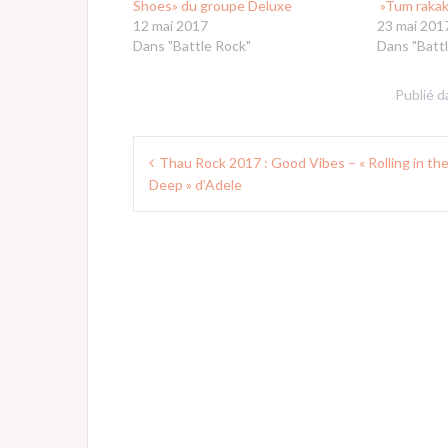
Shoes» du groupe Deluxe
»Tum rakak
12 mai 2017
23 mai 201
Dans "Battle Rock"
Dans "Batt
Publié 
Navigation
Thau Rock 2017 : Good Vibes – « Rolling in th
de
Deep » d’Adele
l’article