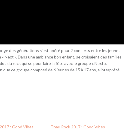
ange des générations s’est opéré pour 2 concerts entre les jeunes
e « Next ». Dans une ambiance bon enfant, se croisaient des familles
dos du rock qui se pour faire la fête avec le groupe « Next ».
n que ce groupe composé de 6 jeunes de 15 à 17 ans, a interprété
2017 : Good Vibes –
Thau Rock 2017 : Good Vibes –