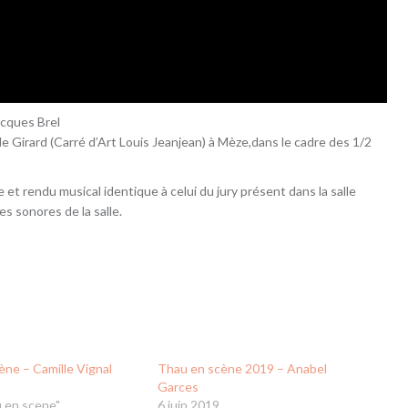
acques Brel
e Girard (Carré d’Art Louis Jeanjean) à Mèze,dans le cadre des 1/2
et rendu musical identique à celui du jury présent dans la salle
s sonores de la salle.
ène – Camille Vignal
Thau en scène 2019 – Anabel
Garces
 en scene"
6 juin 2019