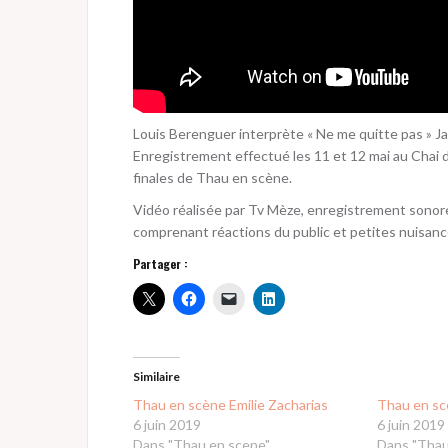
Louis Berenguer interprète « Ne me quitte pas » J
Enregistrement effectué les 11 et 12 mai au Chai d
finales de Thau en scène.
Vidéo réalisée par Tv Mèze, enregistrement sonore 
comprenant réactions du public et petites nuisance
Partager :
Similaire
Thau en scène Emilie Zacharias
Thau en sc
6 juin 2019
6 juin 2019
Dans "Thau en scene"
Dans "Thau