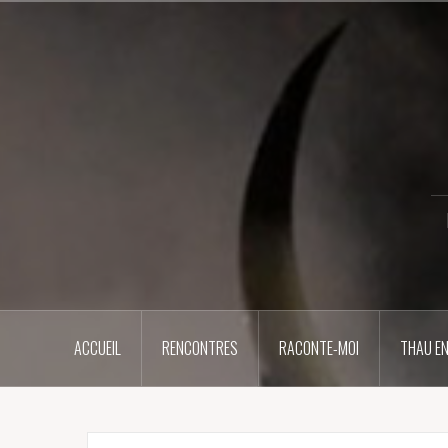
Aller
au
contenu
principal
ACCUEIL
RENCONTRES
RACONTE-MOI
THAU EN