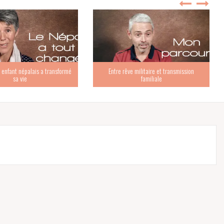
nfant népalais a transformé
Entre rêve militaire et transmission
sa vie
familiale