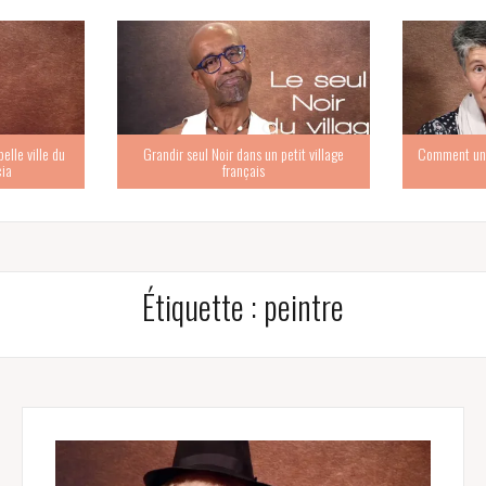
elle ville du
Grandir seul Noir dans un petit village
Comment un e
cia
français
Étiquette :
peintre