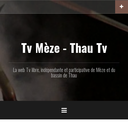
Aller
au
contenu
principal
Tv Mèze - Thau Tv
La web Tv libre, indépendante et participative de Mèze et du
bassin de Thau