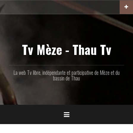
Aller
au
contenu
principal
Tv Mèze - Thau Tv
La web Tv libre, indépendante et participative de Mèze et du
bassin de Thau