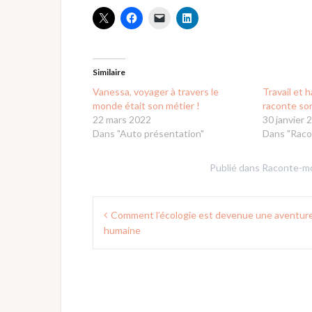
Similaire
Vanessa, voyager à travers le
Travail et h
monde était son métier !
raconte so
22 mars 2022
30 janvier 
Dans "Auto présentation"
Dans "Raco
Publié dans
Raconte-m
Navigation
Comment l’écologie est devenue une aventur
de
humaine
l’article