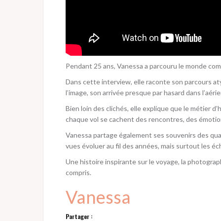
Pendant 25 ans, Vanessa a parcouru le monde comme
Dans cette interview, elle raconte son parcours a
l’image, son arrivée presque par hasard dans l’aérie
Bien loin des clichés, elle explique que le métier d
chaque vol se cachent des rencontres, des émotions
Vanessa partage également ses souvenirs des quatre
vues évoluer au fil des années, mais surtout les 
Une histoire inspirante sur le voyage, la photograp
compris.
Vanessa
Partager :