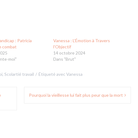
andicap : Patricia
Vanessa : L’Émotion à Travers
n combat
l’Objectif
2025
14 octobre 2024
nte-moi"
Dans "Brut"
oi
,
Scolartié travail
Étiqueté avec
Vanessa
e
Pourquoi la vieillesse lui fait plus peur que la mort