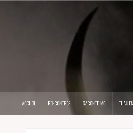
Aller
au
contenu
principal
ACCUEIL
RENCONTRES
RACONTE-MOI
THAU EN