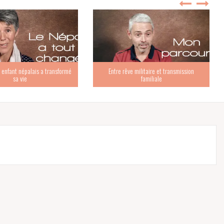
nfant népalais a transformé
Entre rêve militaire et transmission
sa vie
familiale