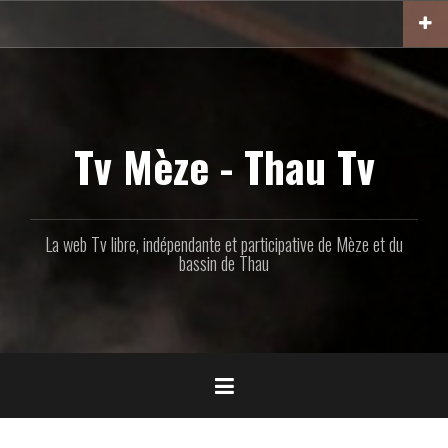
Aller
au
contenu
principal
Tv Mèze - Thau Tv
La web Tv libre, indépendante et participative de Mèze et du
bassin de Thau