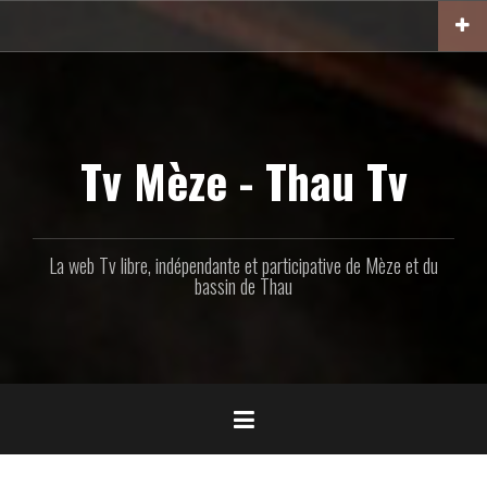
Aller
au
contenu
principal
Tv Mèze - Thau Tv
La web Tv libre, indépendante et participative de Mèze et du
bassin de Thau