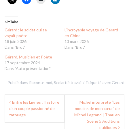
Similaire
Gérard : le soldat qui se
L’incroyable voyage de Gérard
voyait poète
en Chine
18 juin 2026
13 mars 2026
Dans "Brut"
Dans "Brut"
Gérard, Musicien et Poète
17 septembre 2024
Dans "Auto présentation"
Publié dans
Raconte-moi
,
Scolartié travail
Étiqueté avec
Gerard
Navigation
Entre les Lignes : l’histoire
Michel interprète “Les
de
d’un couple passionné de
moulins de mon cœur” de
l’article
tatouage
Michel Legrand | Thau en
Scène 5 Auditions
publiques