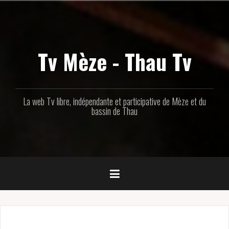
Aller
au
contenu
principal
Tv Mèze - Thau Tv
La web Tv libre, indépendante et participative de Mèze et du
bassin de Thau