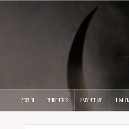
Aller
au
contenu
principal
ACCUEIL
RENCONTRES
RACONTE-MOI
THAU EN