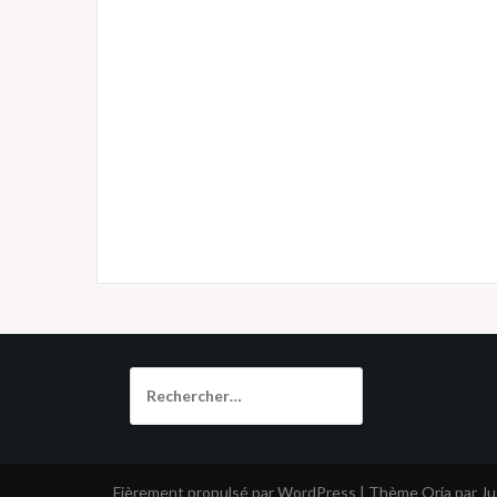
Rechercher :
Fièrement propulsé par WordPress
|
Thème
Oria
par J