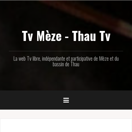
Aller
au
contenu
principal
Tv Mèze - Thau Tv
La web Tv libre, indépendante et participative de Mèze et du
bassin de Thau