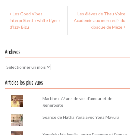
Navigation
Les Good Vibes
Les éléves de Thau Voice
de
interprêtent « white tiger »
Academie aux mercredis du
l’article
d’Izzy Bizu
kiosque de Mèze
Archives
Archives
Articles les plus vues
Martine : 77 ans de vie, d'amour et de
générosité
Séance de Hatha Yoga avec Yoga Mayura
Yannick : Ma famille, entre Espagne et France