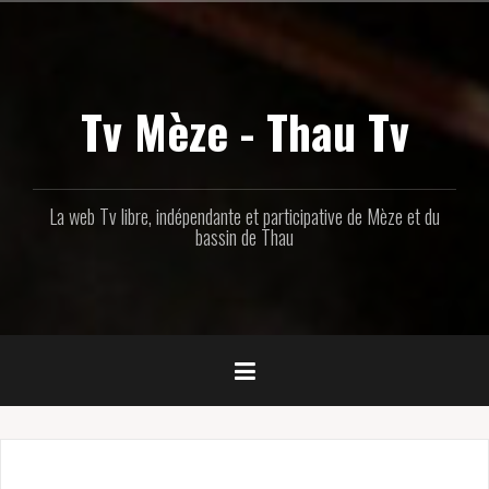
Aller
au
contenu
principal
Tv Mèze - Thau Tv
La web Tv libre, indépendante et participative de Mèze et du
bassin de Thau