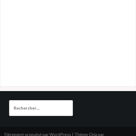
Rechercher :
Fièrement propulsé par WordPress
|
Thème
Oria
par