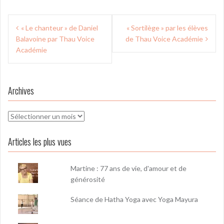
Navigation
« Le chanteur » de Daniel
« Sortilège » par les élèves
de
Balavoine par Thau Voice
de Thau Voice Académie
l’article
Académie
Archives
Archives
Articles les plus vues
Martine : 77 ans de vie, d'amour et de
générosité
Séance de Hatha Yoga avec Yoga Mayura