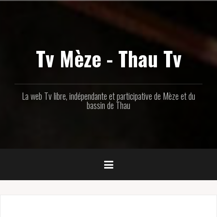
Aller
au
contenu
principal
Tv Mèze - Thau Tv
La web Tv libre, indépendante et participative de Mèze et du
bassin de Thau