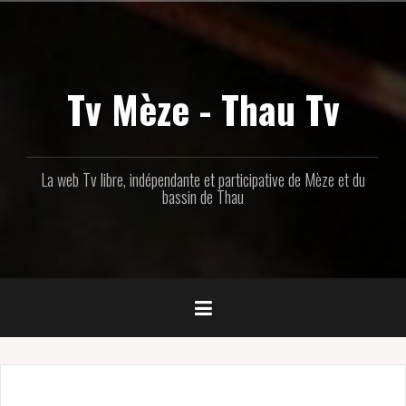
Aller
au
contenu
principal
Tv Mèze - Thau Tv
La web Tv libre, indépendante et participative de Mèze et du
bassin de Thau