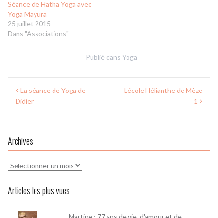
Séance de Hatha Yoga avec
Yoga Mayura
25 juillet 2015
Dans "Associations"
Publié dans
Yoga
Navigation
La séance de Yoga de
L’école Hélianthe de Mèze
de
Didier
1
l’article
Archives
Archives
Articles les plus vues
Martine : 77 ans de vie, d'amour et de