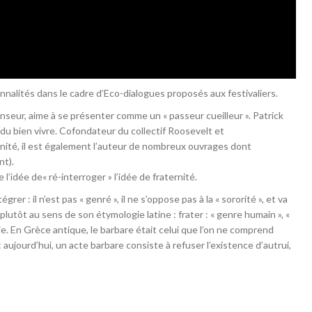
nalités dans le cadre d’Eco-dialogues proposés aux festivaliers.
nseur, aime à se présenter comme un « passeur cueilleur ». Patrick
 du bien vivre. Cofondateur du collectif Roosevelt et
nité, il est également l’auteur de nombreux ouvrages dont
nt).
l’idée de« ré-interroger » l’idée de fraternité.
grer : il n’est pas « genré », il ne s’oppose pas à la « sororité », et va
plutôt au sens de son étymologie latine : frater : « genre humain », «
rie. En Grèce antique, le barbare était celui que l’on ne comprend
: aujourd’hui, un acte barbare consiste à refuser l’existence d’autrui,