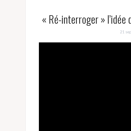
« Ré-interroger » l’idée 
21 se