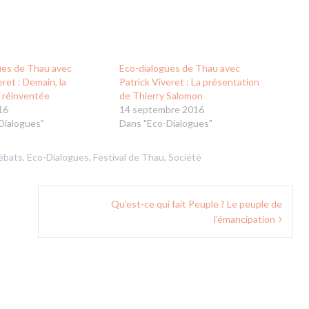
ues de Thau avec
Eco-dialogues de Thau avec
eret : Demain, la
Patrick Viveret : La présentation
 réinventée
de Thierry Salomon
16
14 septembre 2016
Dialogues"
Dans "Eco-Dialogues"
ébats
,
Eco-Dialogues
,
Festival de Thau
,
Société
Qu’est-ce qui fait Peuple ? Le peuple de
l’émancipation