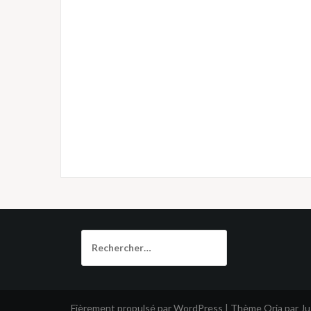
Rechercher :
Fièrement propulsé par WordPress
|
Thème
Oria
par J