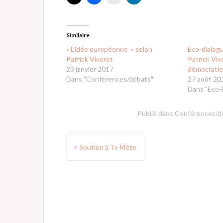
Similaire
« L’idée européenne » selon
Eco-dialog
Patrick Viveret
Patrick Viv
23 janvier 2017
démocratie
Dans "Conférences/débats"
27 août 20
Dans "Eco-
Publié dans
Conférences/d
Navigation
Soutien à Tv Mèze
de
l’article