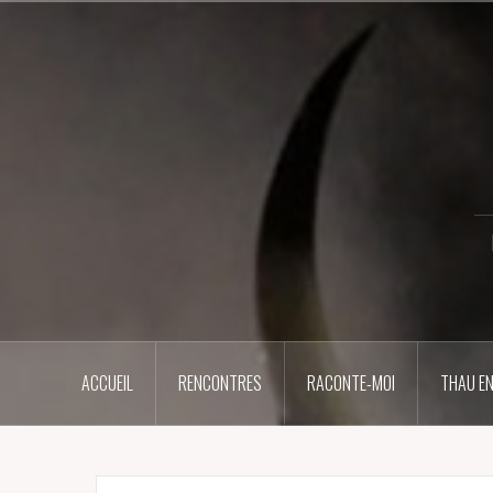
Aller
au
contenu
principal
ACCUEIL
RENCONTRES
RACONTE-MOI
THAU EN