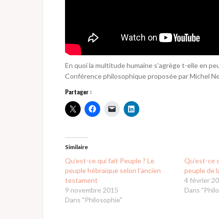
En quoi la multitude humaine s’agrège t-elle en peu
Conférence philosophique proposée par Michel Neg
Partager :
Similaire
Qu’est-ce qui fait Peuple ? Le
Qu’est-ce q
peuple hébraïque selon l’ancien
peuple de l
testament
4 février 2
9 novembre 2015
Dans "Phil
Dans "Philosophie"