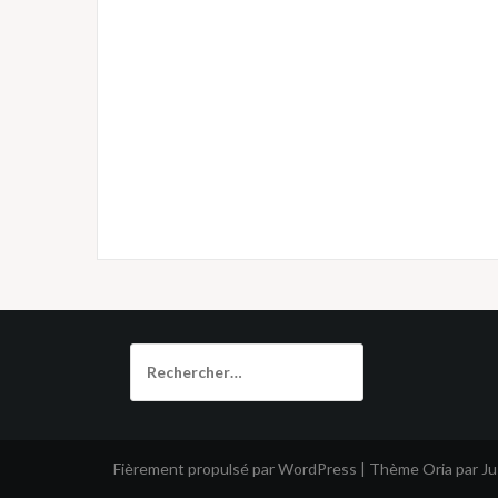
Rechercher :
Fièrement propulsé par WordPress
|
Thème
Oria
par J