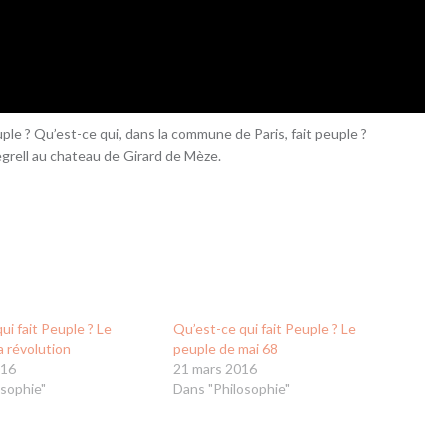
ple ? Qu’est-ce qui, dans la commune de Paris, fait peuple ?
rell au chateau de Girard de Mèze.
ui fait Peuple ? Le
Qu’est-ce qui fait Peuple ? Le
a révolution
peuple de mai 68
016
21 mars 2016
osophie"
Dans "Philosophie"