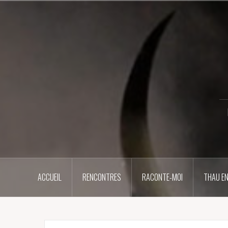
Aller
au
contenu
principal
ACCUEIL
RENCONTRES
RACONTE-MOI
THAU EN