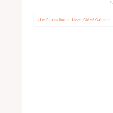
Pu
Navigation
Les Battles Rock de Mèze : Olé VS Guibando
de
l’article