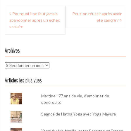
Navigation
Pourquoi il ne faut jamais
Peut-on réussir après avoir
de
abandonner après un échec
été cancre ?
l’article
scolaire
Archives
Archives
Articles les plus vues
Martine : 77 ans de vie, d'amour et de
générosité
Séance de Hatha Yoga avec Yoga Mayura
Yannick : Ma famille, entre Espagne et France