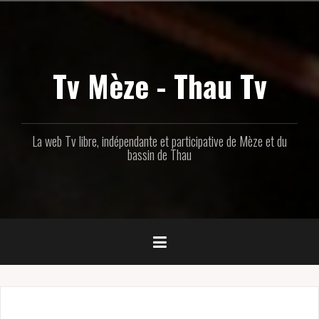
Aller
au
contenu
principal
Tv Mèze - Thau Tv
La web Tv libre, indépendante et participative de Mèze et du
bassin de Thau