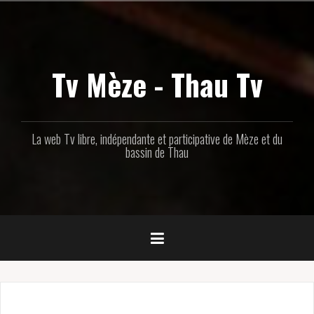
Aller
au
contenu
principal
Tv Mèze - Thau Tv
La web Tv libre, indépendante et participative de Mèze et du
bassin de Thau