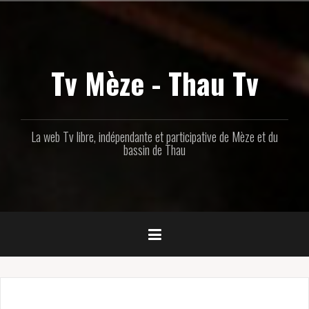
Aller
au
contenu
principal
Tv Mèze - Thau Tv
La web Tv libre, indépendante et participative de Mèze et du
bassin de Thau