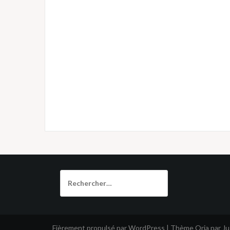
Rechercher :
Fièrement propulsé par WordPress
|
Thème
Oria
par J