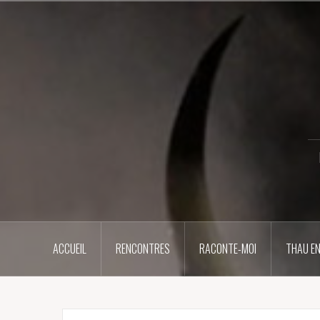
Aller
au
contenu
principal
ACCUEIL
RENCONTRES
RACONTE-MOI
THAU EN