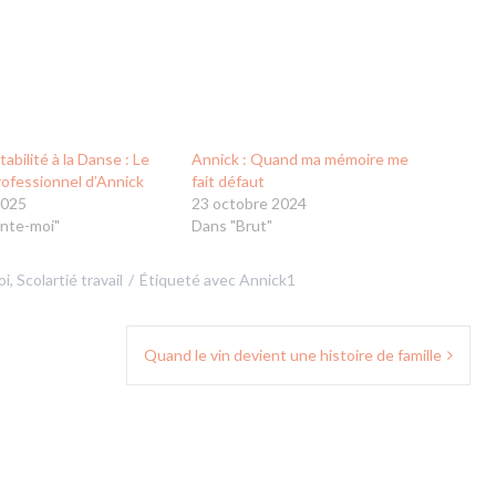
abilité à la Danse : Le
Annick : Quand ma mémoire me
rofessionnel d’Annick
fait défaut
2025
23 octobre 2024
nte-moi"
Dans "Brut"
oi
,
Scolartié travail
Étiqueté avec
Annick1
Quand le vin devient une histoire de famille