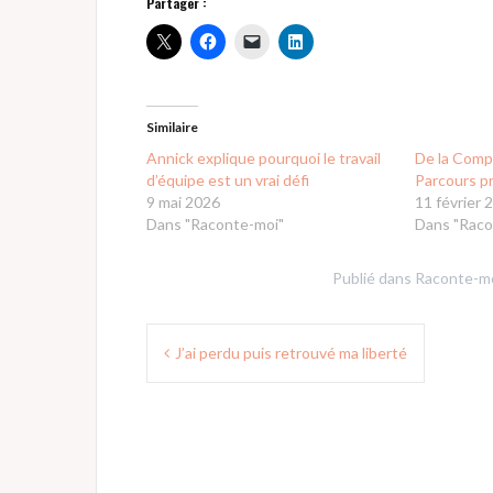
Partager :
Similaire
Annick explique pourquoi le travail
De la Compt
d’équipe est un vrai défi
Parcours p
9 mai 2026
11 février 
Dans "Raconte-moi"
Dans "Raco
Publié dans
Raconte-m
Navigation
J’ai perdu puis retrouvé ma liberté
de
l’article