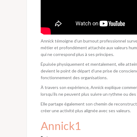
Annick témoigne d’un burnout professionnel survenu
métier et profondément attachée aux valeurs huma
qui ne correspond plus à ses principes.
Épuisée physiquement et mentalement, elle atteint u
devient le point de départ d’une prise de conscienc
fonctionnement des organisations.
À travers son expérience, Annick explique comment
lorsqu’ils ne peuvent plus suivre un rythme ou des 
Elle partage également son chemin de reconstructio
créer une activité plus alignée avec ses valeurs.
Annick1