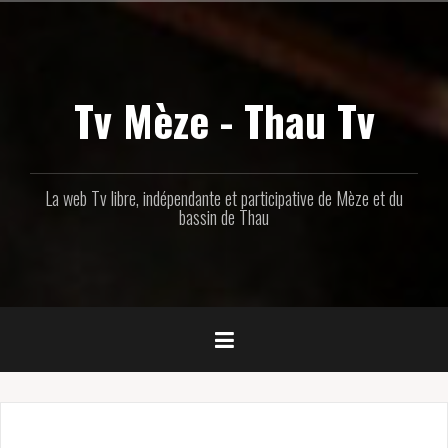
Aller
au
contenu
principal
Tv Mèze - Thau Tv
La web Tv libre, indépendante et participative de Mèze et du
bassin de Thau