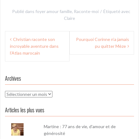
Publié dans
foyer amour famille
,
Raconte-moi
Étiqueté avec
Claire
Navigation
Christian raconte son
Pourquoi Corinne n’a jamais
de
incroyable aventure dans
pu quitter Mèze
l’article
l’Atlas marocain
Archives
Archives
Articles les plus vues
Martine : 77 ans de vie, d'amour et de
générosité