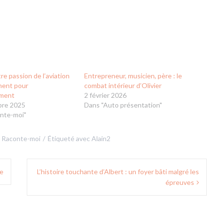
tre passion de l’aviation
Entrepreneur, musicien, père : le
ment pour
combat intérieur d’Olivier
ement
2 février 2026
bre 2025
Dans "Auto présentation"
nte-moi"
,
Raconte-moi
Étiqueté avec
Alain2
me
L’histoire touchante d’Albert : un foyer bâti malgré les
épreuves