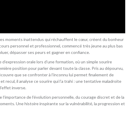
 ces moments inattendus qui réchauffent le cœur, créent du bonheur
arcours personnel et professionnel, commencé très jeune au plus bas
voluer, dépasser ses peurs et gagner en confiance.
d’expression orale lors d’une formation, où un simple sourire
emière position pour parler devant toute la classe. Pris au dépourvu,
découvre que se confronter à l’inconnu lui permet finalement de
recul, il analyse ce sourire qui l’a trahi : une tentative maladroite
’effet inverse.
e l’importance de l’évolution personnelle, du courage discret et de la
ents. Une histoire inspirante sur la vulnérabilité, la progression et