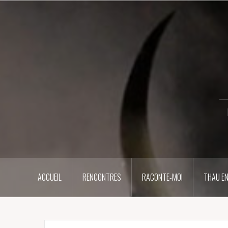
Aller
au
contenu
principal
ACCUEIL
RENCONTRES
RACONTE-MOI
THAU EN