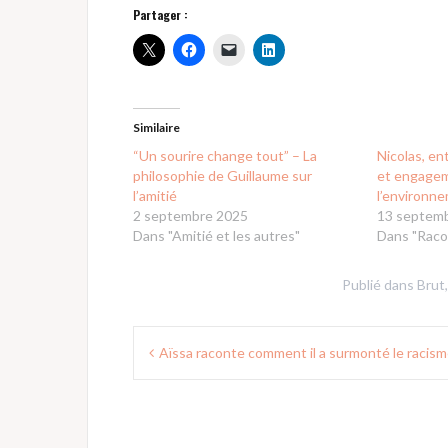
Partager :
Similaire
“Un sourire change tout” – La
Nicolas, en
philosophie de Guillaume sur
et engage
l’amitié
l’environn
2 septembre 2025
13 septem
Dans "Amitié et les autres"
Dans "Raco
Publié dans
Brut
Navigation
Aïssa raconte comment il a surmonté le racis
de
l’article