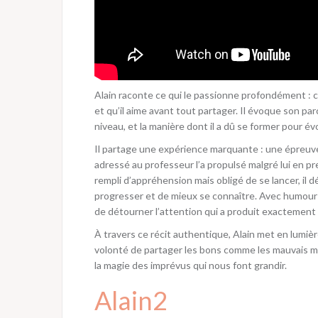
Alain raconte ce qui le passionne profondément :
et qu’il aime avant tout partager. Il évoque son p
niveau, et la manière dont il a dû se former pour é
Il partage une expérience marquante : une épreuve 
adressé au professeur l’a propulsé malgré lui en pr
rempli d’appréhension mais obligé de se lancer, il 
progresser et de mieux se connaître. Avec humour et 
de détourner l’attention qui a produit exactement l
À travers ce récit authentique, Alain met en lumièr
volonté de partager les bons comme les mauvais mom
la magie des imprévus qui nous font grandir.
Alain2