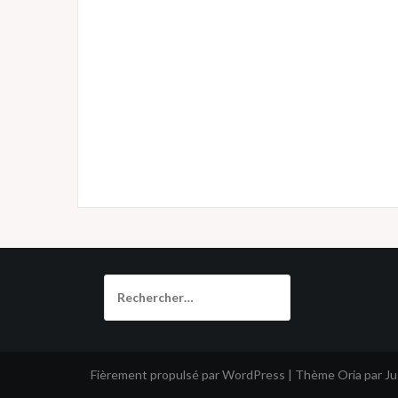
Rechercher :
Fièrement propulsé par WordPress
|
Thème
Oria
par J