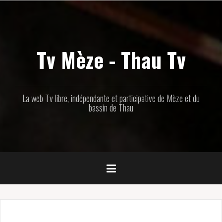
Aller
au
contenu
principal
Tv Mèze - Thau Tv
La web Tv libre, indépendante et participative de Mèze et du
bassin de Thau