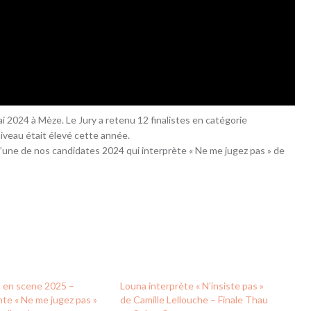
ai 2024 à Mèze. Le Jury a retenu 12 finalistes en catégorie
e niveau était élevé cette année.
, l’une de nos candidates 2024 qui interprète « Ne me jugez pas » de
u en scene 2025 –
Louna interprète « N’insiste pas »
te « Ne me jugez pas »
de Camille Lellouche – Finale Thau