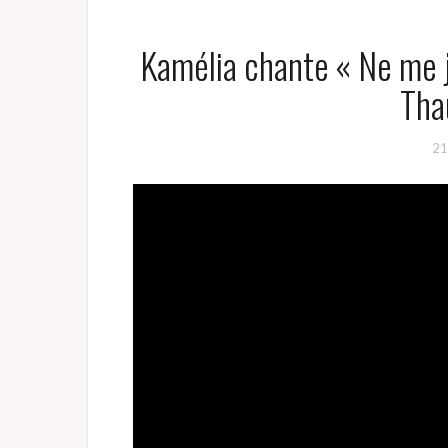
Kamélia chante « Ne me j
Tha
21