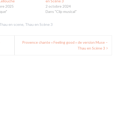
Lellouche
en Scène 3
bre 2025
2 octobre 2024
que"
Dans "Clip musical"
Thau en scene
,
Thau en Scène 3
e
Provence chante « Feeling good » de version Muse –
Thau en Scène 3