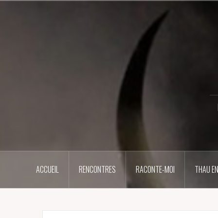
Aller
au
contenu
principal
ACCUEIL
RENCONTRES
RACONTE-MOI
THAU EN