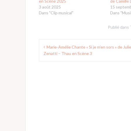
en Scène 2025
de Camille 
3 août 2025
15 septem
Dans "Clip musical"
Dans "Musi
Publié dans
Navigation
Marie-Amélie Chante « Si je m’en sors » de Juli
de
Zenatti – Thau en Scène 3
l’article