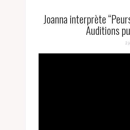
Joanna interprète “Peur
Auditions p
2 j