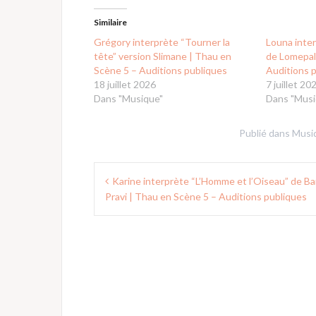
Similaire
Grégory interprète “Tourner la
Louna inte
tête” version Slimane | Thau en
de Lomepal
Scène 5 – Auditions publiques
Auditions 
18 juillet 2026
7 juillet 20
Dans "Musique"
Dans "Musi
Publié dans
Musi
Navigation
Karine interprète “L’Homme et l’Oiseau” de Ba
de
Pravi | Thau en Scène 5 – Auditions publiques
l’article