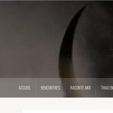
Aller
au
contenu
principal
ACCUEIL
RENCONTRES
RACONTE-MOI
THAU EN