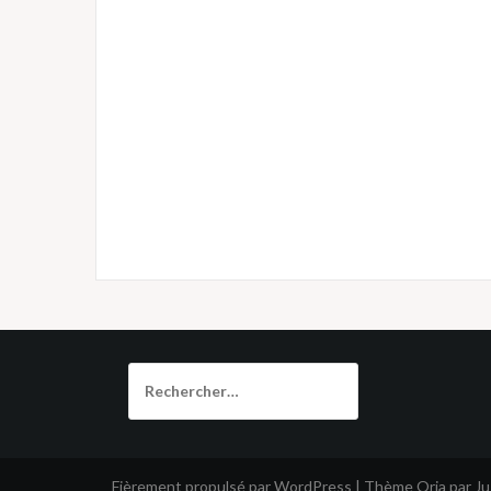
Rechercher :
Fièrement propulsé par WordPress
|
Thème
Oria
par J