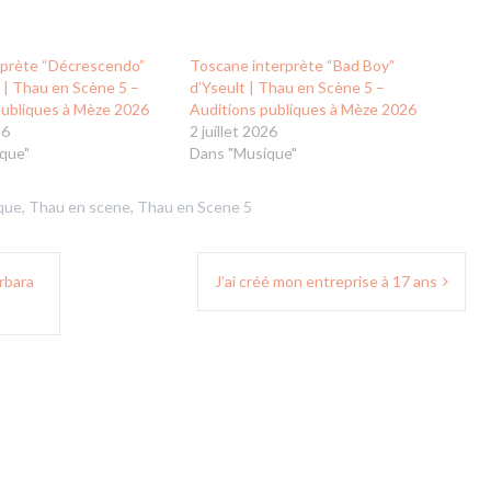
rprète “Décrescendo”
Toscane interprète “Bad Boy”
 | Thau en Scène 5 –
d’Yseult | Thau en Scène 5 –
publiques à Mèze 2026
Auditions publiques à Mèze 2026
26
2 juillet 2026
que"
Dans "Musique"
que
,
Thau en scene
,
Thau en Scene 5
rbara
J’ai créé mon entreprise à 17 ans