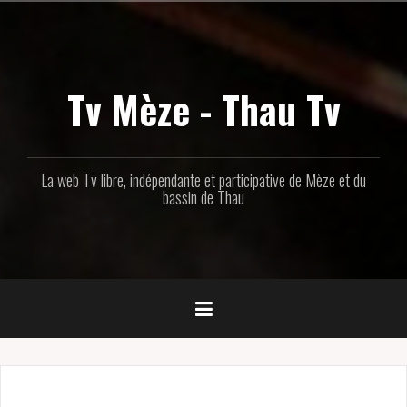
Aller
au
contenu
principal
Tv Mèze - Thau Tv
La web Tv libre, indépendante et participative de Mèze et du
bassin de Thau