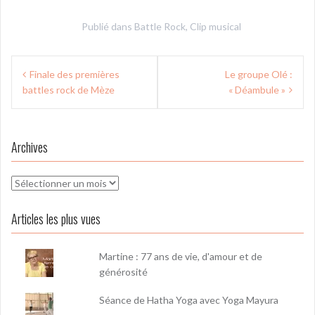
Publié dans
Battle Rock
,
Clip musical
Navigation
Finale des premières
Le groupe Olé :
de
battles rock de Mèze
« Déambule »
l’article
Archives
Archives
Articles les plus vues
Martine : 77 ans de vie, d'amour et de
générosité
Séance de Hatha Yoga avec Yoga Mayura