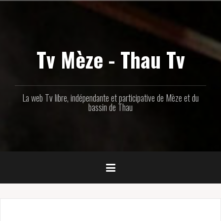
Aller
au
contenu
principal
Tv Mèze - Thau Tv
La web Tv libre, indépendante et participative de Mèze et du
bassin de Thau