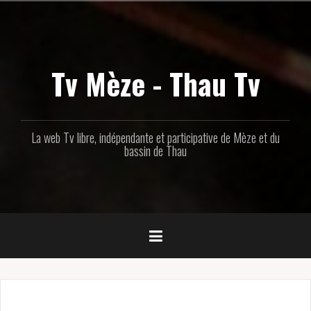
Aller
au
contenu
principal
Tv Mèze - Thau Tv
La web Tv libre, indépendante et participative de Mèze et du
bassin de Thau