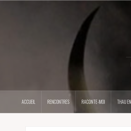
Aller
au
contenu
principal
ACCUEIL
RENCONTRES
RACONTE-MOI
THAU EN