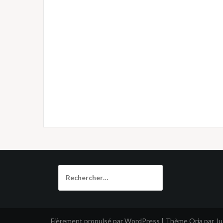
Rechercher :
Fièrement propulsé par WordPress
|
Thème
Oria
par J