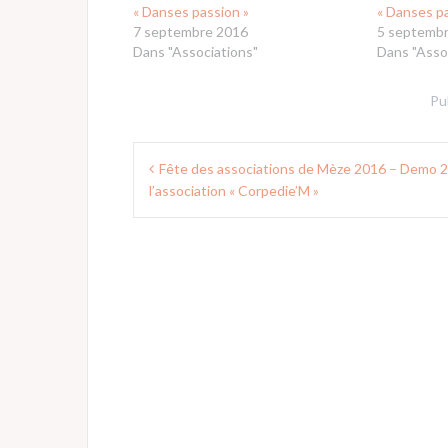
« Danses passion »
« Danses p
7 septembre 2016
5 septemb
Dans "Associations"
Dans "Asso
Pu
Navigation
Fête des associations de Mèze 2016 – Demo 2
de
l’association « Corpedie’M »
l’article