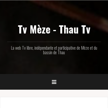
Aller
au
contenu
principal
Tv Mèze - Thau Tv
La web Tv libre, indépendante et participative de Mèze et du
bassin de Thau