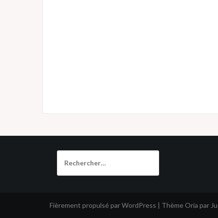
Rechercher :
Fièrement propulsé par WordPress
|
Thème
Oria
par J