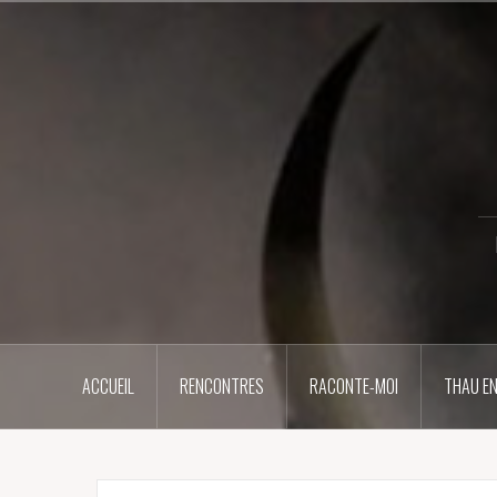
Aller
au
contenu
principal
ACCUEIL
RENCONTRES
RACONTE-MOI
THAU EN