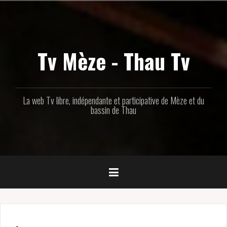
Aller
au
contenu
principal
Tv Mèze - Thau Tv
La web Tv libre, indépendante et participative de Mèze et du
bassin de Thau