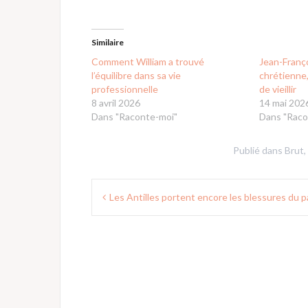
Similaire
Comment William a trouvé
Jean-Franço
l’équilibre dans sa vie
chrétienne
professionnelle
de vieillir
8 avril 2026
14 mai 202
Dans "Raconte-moi"
Dans "Raco
Publié dans
Brut
,
Navigation
Les Antilles portent encore les blessures du 
de
l’article