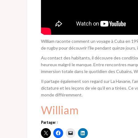
William raconte comment un voyage à Cuba en 1998 
de rugby pour découvrir l’île pendant quinze jours,
Au contact des habitants, il découvre des condition
heureux malgré le manque. Entre rencontres marqu
immersion totale dans le quotidien des Cubains, 
Il partage également son regard sur La Havane, l’a
dictature et les leçons de vie qu’il en a tirées. Ce v
monde différemment.
William
Partager :