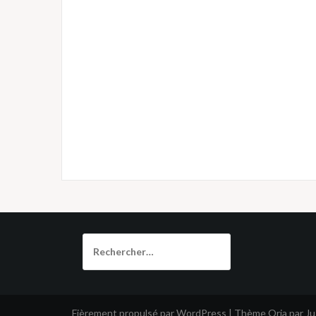
Rechercher :
Fièrement propulsé par WordPress
|
Thème
Oria
par J