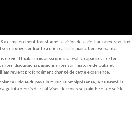
a complètement transformé sa vision de la vie. Parti avec son club
 il se retrouve confronté à une réalité humaine bouleversante.
s de vie difficiles mais aussi une incroyable capacité à rester
antes, discussions passionnantes sur l’histoire de Cuba et
William revient profondément changé de cette expérience.
mbiance unique du pays, la musique omniprésente, la pauvreté, la
oyage lui a permis de relativiser, de moins se plaindre et de voir le