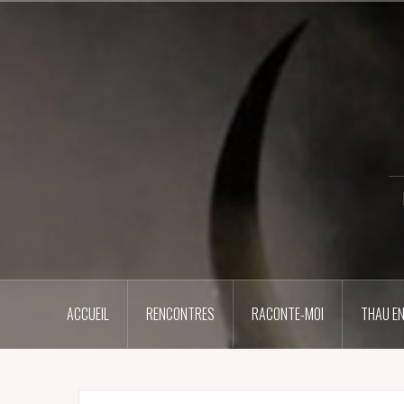
Aller
au
contenu
principal
ACCUEIL
RENCONTRES
RACONTE-MOI
THAU EN