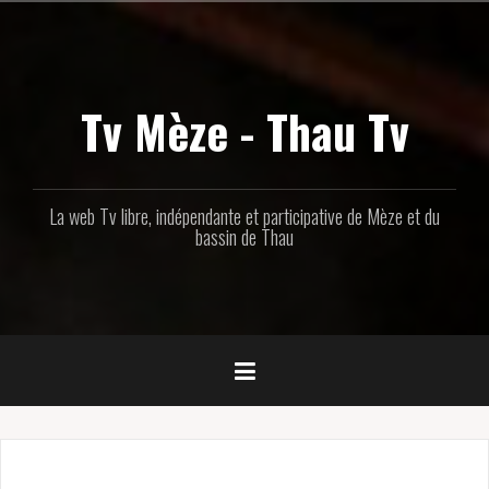
Aller
au
contenu
principal
Tv Mèze - Thau Tv
La web Tv libre, indépendante et participative de Mèze et du
bassin de Thau