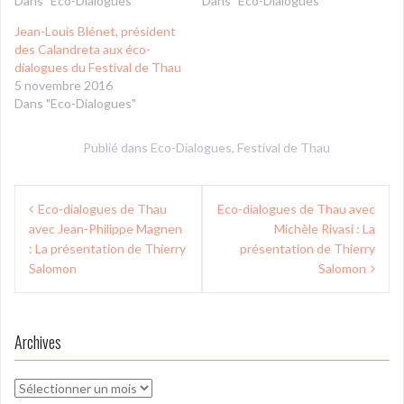
Dans "Eco-Dialogues"
Dans "Eco-Dialogues"
Jean-Louis Blénet, président
des Calandreta aux éco-
dialogues du Festival de Thau
5 novembre 2016
Dans "Eco-Dialogues"
Publié dans
Eco-Dialogues
,
Festival de Thau
Navigation
Eco-dialogues de Thau
Eco-dialogues de Thau avec
de
avec Jean-Philippe Magnen
Michèle Rivasi : La
l’article
: La présentation de Thierry
présentation de Thierry
Salomon
Salomon
Archives
Archives