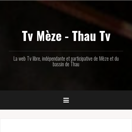
Aller
au
contenu
principal
Tv Mèze - Thau Tv
La web Tv libre, indépendante et participative de Mèze et du
bassin de Thau