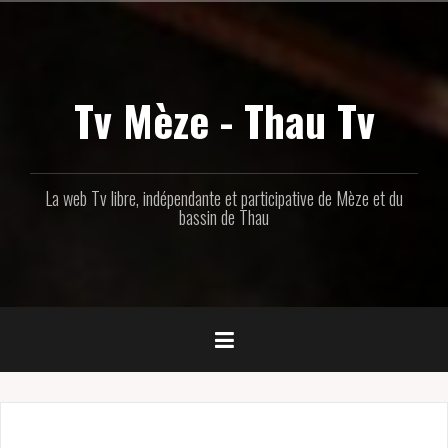
Aller
au
contenu
principal
Tv Mèze - Thau Tv
La web Tv libre, indépendante et participative de Mèze et du
bassin de Thau