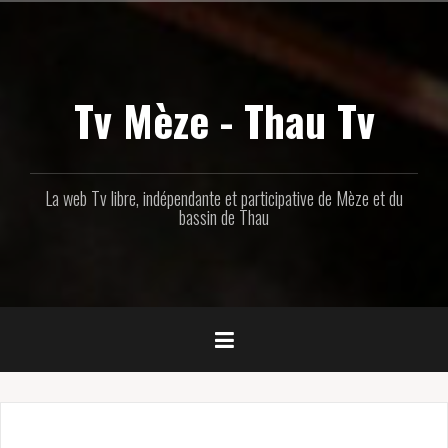
Aller
au
contenu
principal
Tv Mèze - Thau Tv
La web Tv libre, indépendante et participative de Mèze et du
bassin de Thau