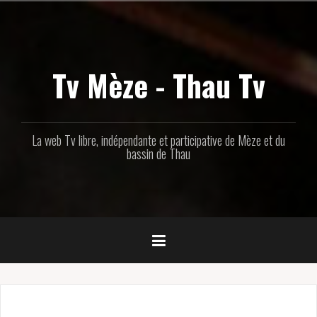
Aller
au
contenu
principal
Tv Mèze - Thau Tv
La web Tv libre, indépendante et participative de Mèze et du
bassin de Thau