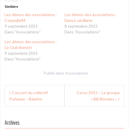
Similaire
Les démos des associations :
Les démos des associations :
Corpedie’M
Danse sévillane
9 septembre 2015
8 septembre 2015
Dans "Associations"
Dans "Associations"
Les démos des associations :
Le Club Benett
9 septembre 2015
Dans "Associations"
Publié dans
Associations
Navigation
Concert du collectif
Corso 2015 – Le groupe
de
Purkawa – Balafon
« BB Blondes »
l’article
Archives