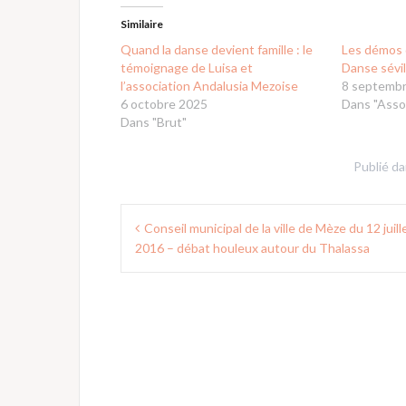
Similaire
Quand la danse devient famille : le
Les démos 
témoignage de Luisa et
Danse sévi
l’association Andalusia Mezoise
8 septemb
6 octobre 2025
Dans "Asso
Dans "Brut"
Publié d
Navigation
Conseil municipal de la ville de Mèze du 12 juill
de
2016 – débat houleux autour du Thalassa
l’article