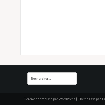
Rechercher :
Fièrement propulsé par WordPress
|
Thème
Oria
par J