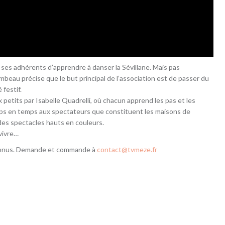
ses adhérents d’apprendre à danser la Sévillane. Mais pas
beau précise que le but principal de l’association est de passer du
festif.
petits par Isabelle Quadrelli, où chacun apprend les pas et les
ps en temps aux spectateurs que constituent les maisons de
 des spectacles hauts en couleurs.
vivre…
 bonus. Demande et commande à
contact@tvmeze.fr