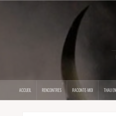
Aller
au
contenu
principal
ACCUEIL
RENCONTRES
RACONTE-MOI
THAU EN