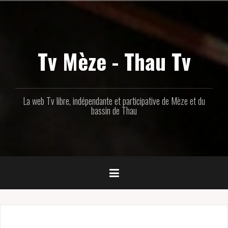
Aller
au
contenu
principal
Tv Mèze - Thau Tv
La web Tv libre, indépendante et participative de Mèze et du
bassin de Thau