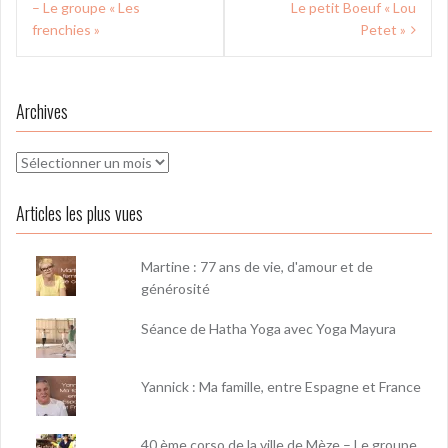
de
– Le groupe « Les
Le petit Boeuf « Lou
l’article
frenchies »
Petet »
Archives
Archives
Articles les plus vues
Martine : 77 ans de vie, d'amour et de
générosité
Séance de Hatha Yoga avec Yoga Mayura
Yannick : Ma famille, entre Espagne et France
40 ème corso de la ville de Mèze – Le groupe