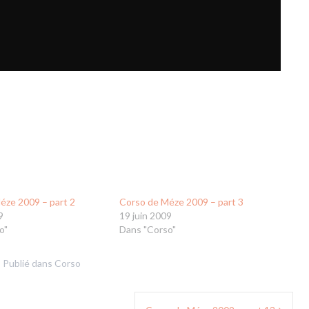
éze 2009 – part 2
Corso de Méze 2009 – part 3
9
19 juin 2009
o"
Dans "Corso"
Publié dans
Corso