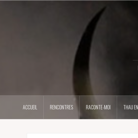
Aller
au
contenu
principal
ACCUEIL
RENCONTRES
RACONTE-MOI
THAU EN