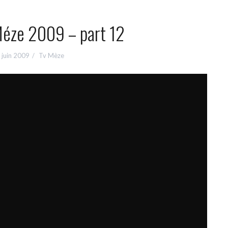
Méze 2009 – part 12
 juin 2009
Tv Mèze