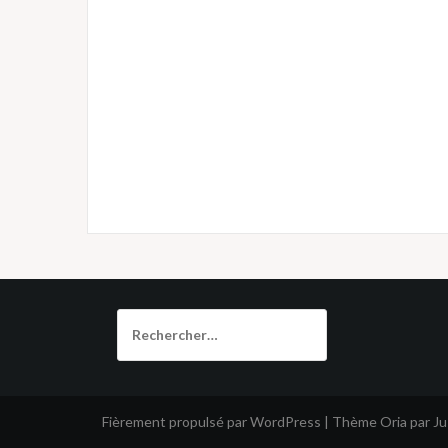
Rechercher :
Fièrement propulsé par WordPress
|
Thème
Oria
par J